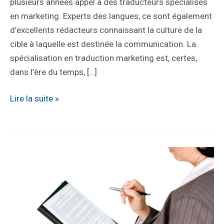
plusieurs années appel à des traducteurs spécialisés
en marketing. Experts des langues, ce sont également
d’excellents rédacteurs connaissant la culture de la
cible à laquelle est destinée la communication. La
spécialisation en traduction marketing est, certes,
dans l’ère du temps, […]
Spécialisation
Lire la suite »
en
traduction
marketing
:
quels
débouchés?