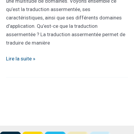
une multitude de domaines. Voyons ensemble ce
qu’est la traduction assermentée, ses
caractéristiques, ainsi que ses différents domaines
d’application. Qu’est-ce que la traduction
assermentée ? La traduction assermentée permet de
traduire de manière
Dans
Lire la suite »
quels
cas
avez-
vous
besoin
d’une
traduction
assermentée
?