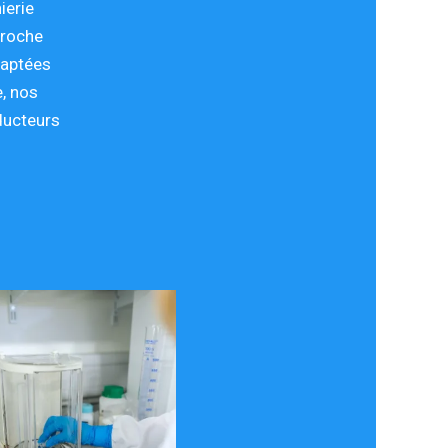
ierie
proche
daptées
e, nos
ducteurs