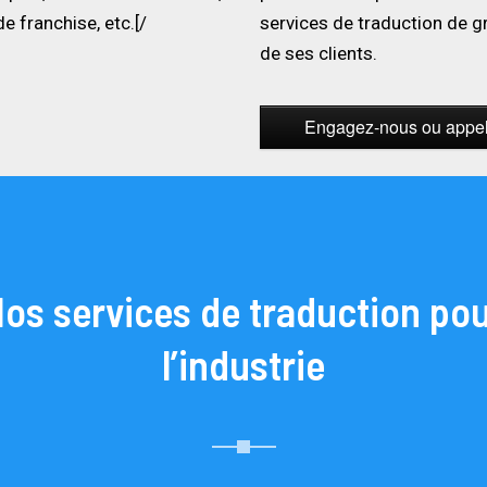
e franchise, etc.[/
services de traduction de g
de ses clients.
Engagez-nous ou appel
os services de traduction po
l’industrie