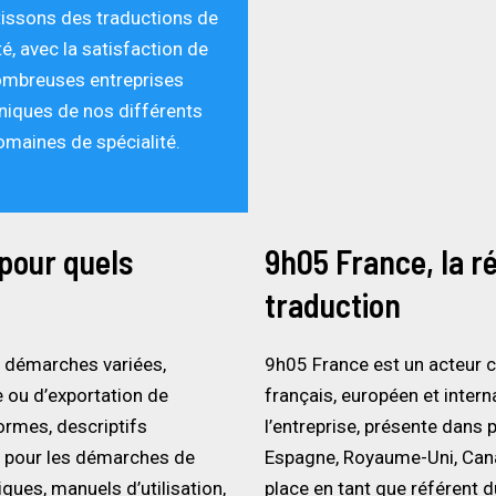
issons des traductions de
té, avec la satisfaction de
mbreuses entreprises
niques de nos différents
omaines de spécialité.
 pour quels
9h05 France, la r
traduction
s démarches variées,
9h05
France est un acteur c
 ou d’exportation de
français, européen et intern
normes, descriptifs
l’entreprise, présente dans 
ue pour les démarches de
Espagne, Royaume-Uni, Canad
ques, manuels d’utilisation,
place en tant que référent 