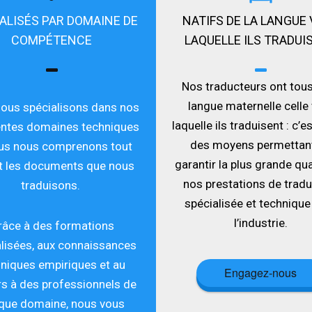
ALISÉS PAR DOMAINE DE
NATIFS DE LA LANGUE
COMPÉTENCE
LAQUELLE ILS TRADUI
Nos traducteurs ont tou
langue maternelle celle
ous spécialisons dans nos
laquelle ils traduisent : c’est
entes domaines techniques
des moyens permettan
us nous comprenons tout
garantir la plus grande qua
t les documents que nous
nos prestations de tradu
traduisons.
spécialisée et technique
l’industrie.
râce à des formations
lisées, aux connaissances
niques empiriques et au
Engagez-nous
s à des professionnels de
que domaine, nous vous