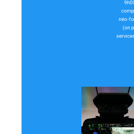
9h05
compr
néo-fo
(on p
service