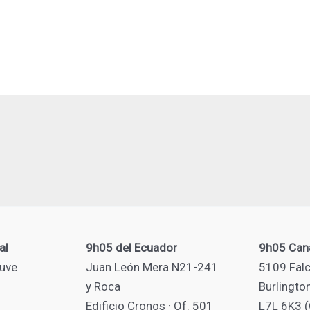
al
9h05 del Ecuador
9h05 Can
uve
Juan León Mera N21-241
5109 Falc
y Roca
Burlingto
Edificio Cronos · Of. 501
L7L 6K3 