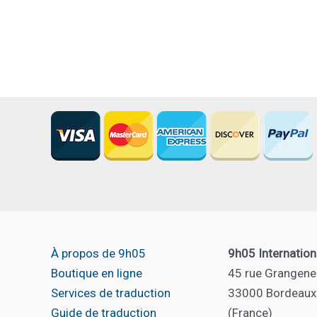
:
Défense
d’afficher
/
Auteur
:
Jorgenrique
Adoum
–
Traducteur
:
Benjamin
Aguilar
À propos de 9h05
9h05 Internation
Laguierce
Boutique en ligne
45 rue Grangene
Services de traduction
33000 Bordeaux
Guide de traduction
(France)