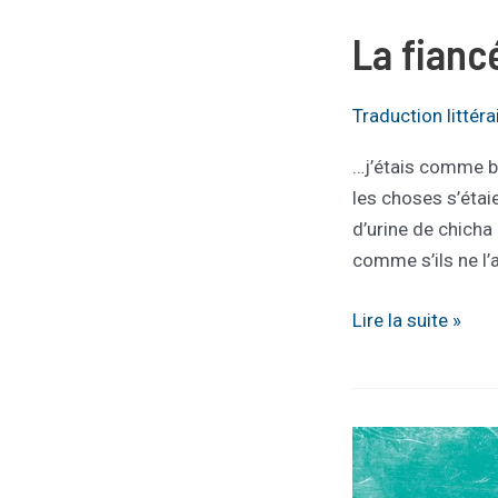
La fianc
Traduction littéra
…j’étais comme br
les choses s’étaie
d’urine de chicha
comme s’ils ne l’
La
Lire la suite »
fiancée
interrompue