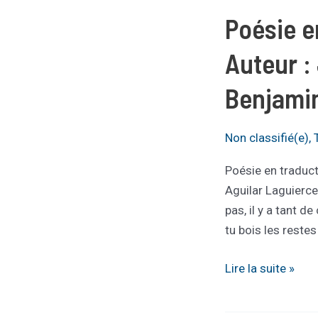
Poésie e
Auteur :
Benjamin
Non classifié(e)
,
Poésie en traduc
Aguilar Laguierce 
pas, il y a tant d
tu bois les reste
Poésie
Lire la suite »
en
traduction