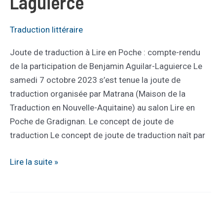
Laguierce
Traducteur
:
Traduction littéraire
Benjamin
Joute de traduction à Lire en Poche : compte-rendu
Aguilar
de la participation de Benjamin Aguilar-Laguierce Le
Laguierce
samedi 7 octobre 2023 s’est tenue la joute de
traduction organisée par Matrana (Maison de la
Traduction en Nouvelle-Aquitaine) au salon Lire en
Poche de Gradignan. Le concept de joute de
traduction Le concept de joute de traduction naît par
Joute
Lire la suite »
de
traduction
à
Lire