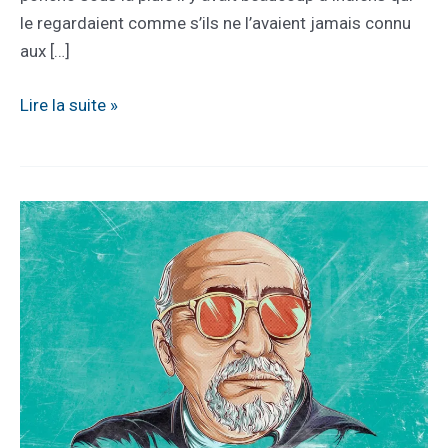
le regardaient comme s’ils ne l’avaient jamais connu
aux […]
La
Lire la suite »
fiancée
interrompue