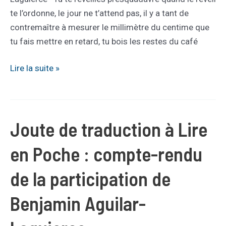
te l’ordonne, le jour ne t’attend pas, il y a tant de
contremaître à mesurer le millimètre du centime que
tu fais mettre en retard, tu bois les restes du café
Poésie
Lire la suite »
en
traduction
:
Joute de traduction à Lire
Défense
d’afficher
en Poche : compte-rendu
/
Auteur
de la participation de
:
Jorgenrique
Benjamin Aguilar-
Adoum
–