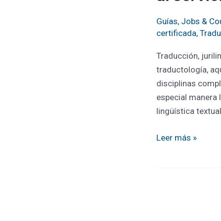
Guías
,
Jobs & Co
certificada
,
Tradu
Traducción, jurili
traductología, aq
disciplinas compl
especial manera l
lingüística textua
Traducción,
Leer más »
jurilingüística
y
juritraductología
al
servicio
del