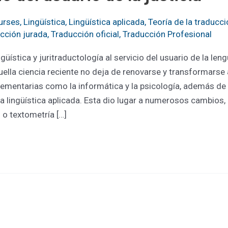
urses
,
Lingüística
,
Lingüística aplicada
,
Teoría de la traducc
cción jurada
,
Traducción oficial
,
Traducción Profesional
ngüística y juritraductología al servicio del usuario de la len
uella ciencia reciente no deja de renovarse y transformars
ementarias como la informática y la psicología, además de l
a lingüística aplicada. Esta dio lugar a numerosos cambios, i
l o textometría […]