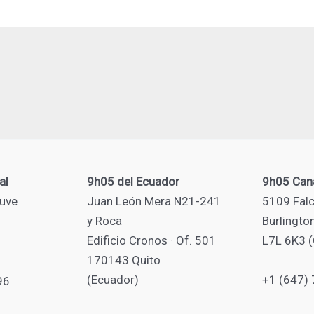
al
9h05 del Ecuador
9h05 Can
uve
Juan León Mera N21-241
5109 Falc
y Roca
Burlingto
Edificio Cronos · Of. 501
L7L 6K3 
170143 Quito
(Ecuador)
+1 (647)
96