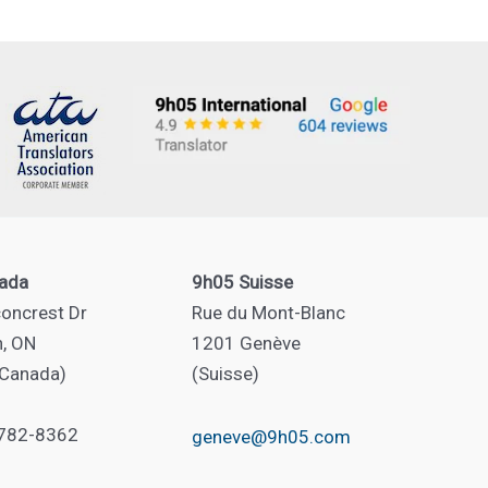
ada
9h05 Suisse
oncrest Dr
Rue du Mont-Blanc
n, ON
1201 Genève
(Canada)
(Suisse)
 782-8362
geneve@9h05.com