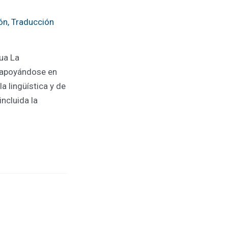
ión
,
Traducción
gua La
e apoyándose en
a lingüística y de
ncluida la