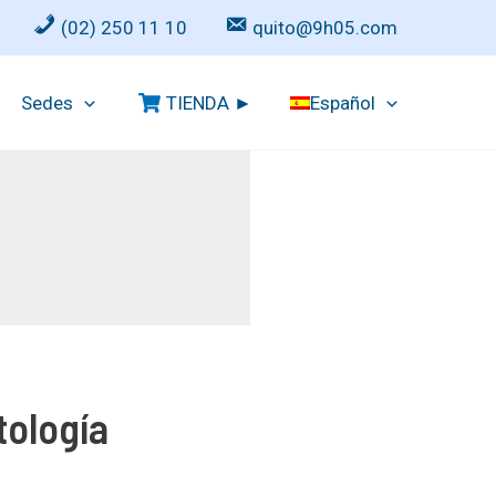
(02) 250 11 10
quito@9h05.com
Sedes
TIENDA ►
Español
tología