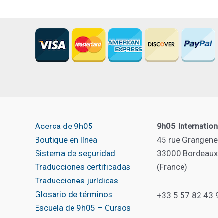
usuario
de
la
justicia
Acerca de 9h05
9h05 Internation
Boutique en línea
45 rue Grangene
Sistema de seguridad
33000 Bordeaux
Traducciones certificadas
(France)
Traducciones jurídicas
Glosario de términos
+33 5 57 82 43 
Escuela de 9h05 – Cursos