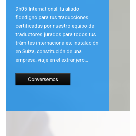
9h05 International, tu aliado
fidedigno para tus traducciones
certificadas por nuestro equipo de
traductores jurados para todos tus
trámites internacionales: instalación
en Suiza, constitución de una
empresa, viaje en el extranjero…
Conversemos