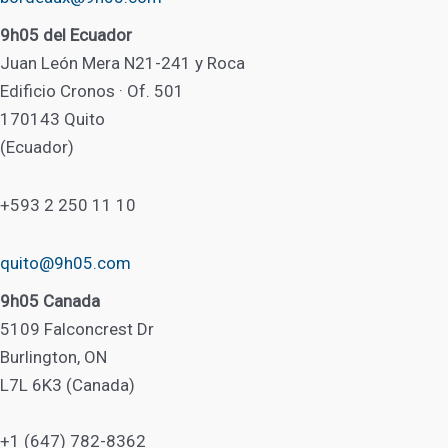
9h05 del Ecuador
Juan León Mera N21-241 y Roca
Edificio Cronos · Of. 501
170143 Quito
(Ecuador)
+593 2 250 11 10
quito@9h05.com
9h05 Canada
5109 Falconcrest Dr
Burlington, ON
L7L 6K3 (Canada)
+1 (647) 782-8362