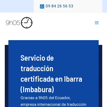
Ir
09 84 26 56 53
al
contenido
Mai
Men
Servicio de
traducción
certificada en Ibarra
(Imbabura)
Gracias a 9h05 del Ecuador,
empresa internacional de traducción