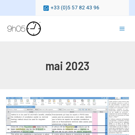
Aller
+33 (0)5 57 82 43 96
au
contenu
Mai
Men
mai 2023