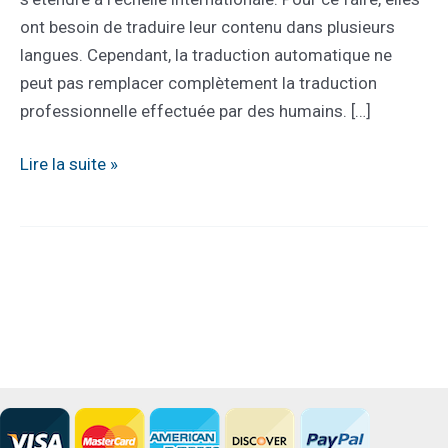
ont besoin de traduire leur contenu dans plusieurs
langues. Cependant, la traduction automatique ne
peut pas remplacer complètement la traduction
professionnelle effectuée par des humains. […]
L’importance
Lire la suite »
de
la
traduction
professionnelle
effectuée
par
des
humains