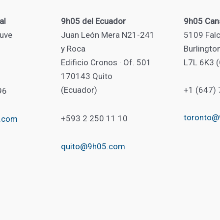
al
9h05 del Ecuador
9h05 Can
uve
Juan León Mera N21-241
5109 Falc
y Roca
Burlingto
Edificio Cronos · Of. 501
L7L 6K3 
170143 Quito
(Ecuador)
+1 (647)
96
toronto
+593 2 250 11 10
.com
quito@9h05.com