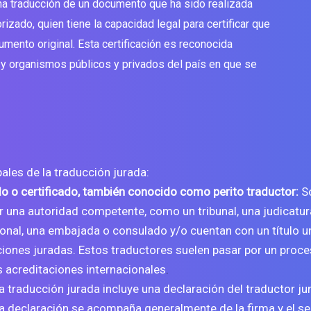
una traducción de un documento que ha sido realizada
orizado, quien tiene la capacidad legal para certificar que
umento original. Esta certificación es reconocida
es y organismos públicos y privados del país en que se
pales de la traducción jurada:
do o certificado, también conocido como perito traductor:
So
 una autoridad competente, como un tribunal, una judicatura
onal, una embajada o consulado y/o cuentan con un título un
ciones juradas. Estos traductores suelen pasar por un proces
s acreditaciones internacionales
.
La traducción jurada incluye una declaración del traductor jur
a declaración se acompaña generalmente de la firma y el sel