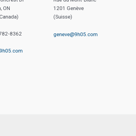
n, ON
1201 Genève
(Canada)
(Suisse)
 782-8362
geneve@9h05.com
@9h05.com