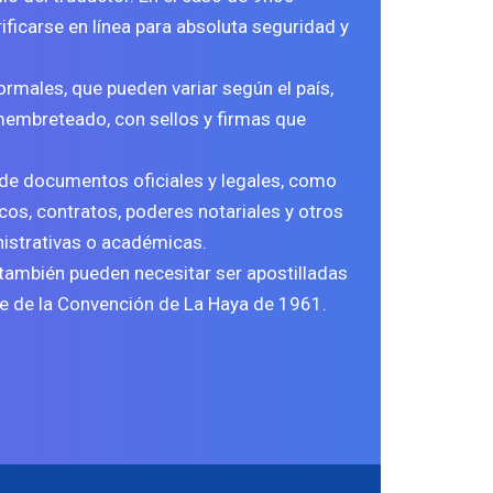
ificarse en línea para absoluta seguridad y
ormales, que pueden variar según el país,
 membreteado, con sellos y firmas que
 de documentos oficiales y legales, como
os, contratos, poderes notariales y otros
istrativas o académicas.
también pueden necesitar ser
apostilladas
te de la Convención de La Haya de 1961.