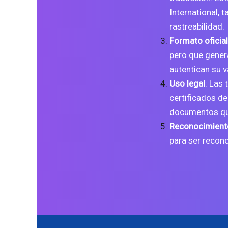
International, 
rastreabilidad.
Formato oficial
pero que gener
autentican su v
Uso legal
: Las
certificados d
documentos que
Reconocimiento
para ser recon