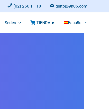
(02) 250 11 10
quito@9h05.com
Sedes
TIENDA ►
Español