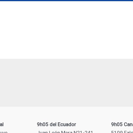
al
9h05 del Ecuador
9h05 Can
uve
Juan León Mera N21-241
5109 Falc