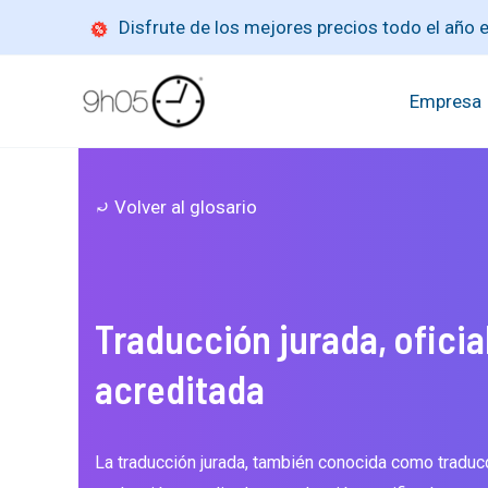
Ir
Disfrute de los mejores precios todo el año
al
contenido
Empresa
⤾ Volver al glosario
Traducción jurada, oficial
acreditada
La traducción jurada, también conocida como traducci