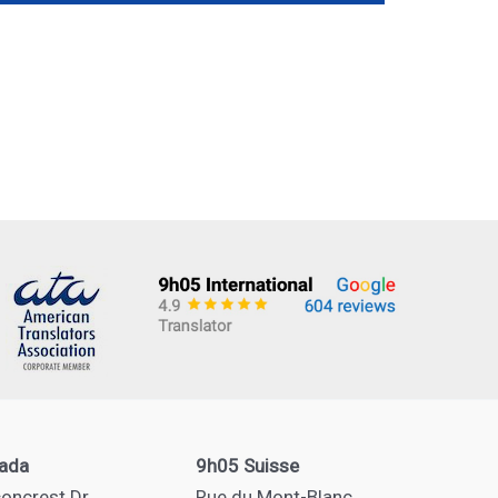
ada
9h05 Suisse
oncrest Dr
Rue du Mont-Blanc