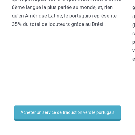
6ème langue la plus parlée au monde, et, rien
9
qu’en Amérique Latine, le portugais représente
d
35% du total de locuteurs grâce au Brésil.
(
c
p
v
e
Acheter un service de traduction vers le portugais