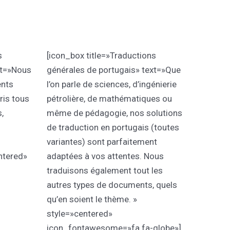
s
[icon_box title=»Traductions
xt=»Nous
générales de portugais» text=»Que
ents
l’on parle de sciences, d’ingénierie
ris tous
pétrolière, de mathématiques ou
,
même de pédagogie, nos solutions
de traduction en portugais (toutes
variantes) sont parfaitement
ntered»
adaptées à vos attentes. Nous
traduisons également tout les
autres types de documents, quels
qu’en soient le thème. »
style=»centered»
icon_fontawesome=»fa fa-globe»]