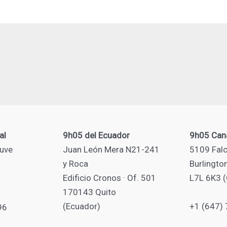
al
9h05 del Ecuador
9h05 Can
uve
Juan León Mera N21-241
5109 Falc
y Roca
Burlingto
Edificio Cronos · Of. 501
L7L 6K3 
170143 Quito
(Ecuador)
+1 (647)
96