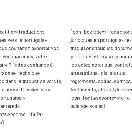
x title=»Traductions
[icon_box title=»Traduction
es vers le portugais»
juridiques en portugais» te
ous souhaitez exporter vos
traduisons tous les docum
, vos machines, votre
juridiques et légaux, y comp
aire ? Faites confiance à
les actes notariaux, contrats
ersonnel technique
attestations, lois, statuts,
sé dans la traduction vers le
règlements, codes, normes,
s, norme brésilienne ou
testaments, etc.» style=»ce
ortugaise.»
icon_fontawesome=»fa fa-
centered»
balance-scale»]
ntawesome=»fa fa-
»]