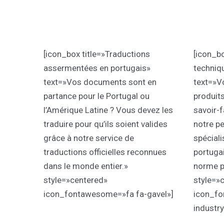
[icon_box title=»Traductions
[icon_bo
assermentées en portugais»
techniqu
text=»Vos documents sont en
text=»V
partance pour le Portugal ou
produits
l’Amérique Latine ? Vous devez les
savoir-f
traduire pour qu’ils soient valides
notre p
grâce à notre service de
spéciali
traductions officielles reconnues
portugai
dans le monde entier.»
norme p
style=»centered»
style=»
icon_fontawesome=»fa fa-gavel»]
icon_fo
industry