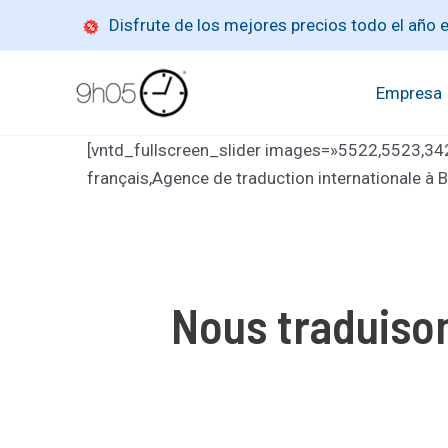
Ir
Disfrute de los mejores precios todo el año
al
contenido
Empresa
[vntd_fullscreen_slider images=»5522,5523,3423
français,Agence de traduction internationale à
Nous traduison