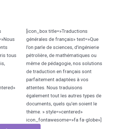
s
[icon_box title=»Traductions
t=»Nous
générales de français» text=»Que
ents
l’on parle de sciences, d’ingénierie
ris tous
pétrolière, de mathématiques ou
is,
même de pédagogie, nos solutions
de traduction en français sont
parfaitement adaptées à vos
ntered»
attentes. Nous traduisons
également tout les autres types de
documents, quels qu’en soient le
thème. » style=»centered»
icon_fontawesome=»fa fa-globe»]