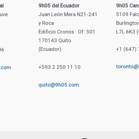
al
9h05 del Ecuador
9h05 Can
uve
Juan León Mera N21-241
5109 Falc
y Roca
Burlingto
Edificio Cronos · Of. 501
L7L 6K3 
170143 Quito
(Ecuador)
+1 (647)
96
toronto
+593 2 250 11 10
.com
quito@9h05.com