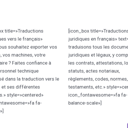
x title=»Traductions
[icon_box title=»Traduction
es vers le français»
juridiques en français» tex
ous souhaitez exporter vos
traduisons tous les docum
, vos machines, votre
juridiques et légaux, y comp
aire ? Faites confiance à
les contrats, attestations, lo
ersonnel technique
statuts, actes notariaux,
sé dans la traduction vers le
règlements, codes, normes,
 et ses différentes
testaments, etc.» style=»ce
s.» style=»centered»
icon_fontawesome=»fa fa-
ntawesome=»fa fa-
balance-scale»]
»]