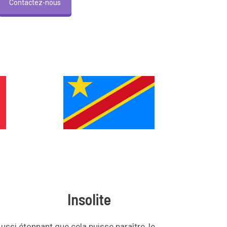
Contactez-nous
Insolite
ussi étonnant que cela puisse paraître, le