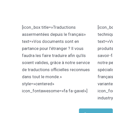
[icon_box title=»Traductions
[icon_bo
assermentées depuis le français»
techniqu
text=»Vos documents sont en
text=»V
partance pour l’étranger ? Il vous
produits
faudra les faire traduire afin qu’ils
savoir-f
soient valides, grâce à notre service
notre p
de traductions officielles reconnues
spéciali
dans tout le monde.»
français
style=»centered»
variante
icon_fontawesome=»fa fa-gavel»]
icon_fo
industry