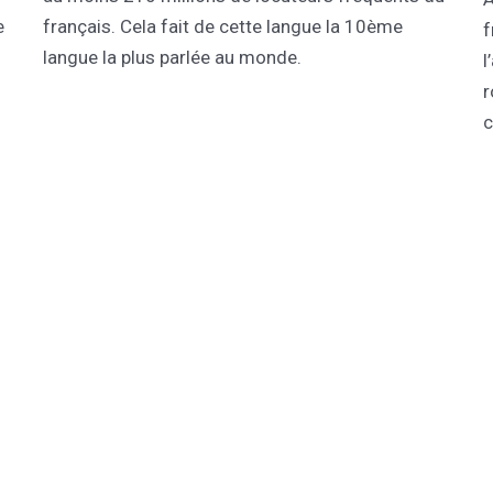
e
français. Cela fait de cette langue la 10ème
f
langue la plus parlée au monde.
l
r
c