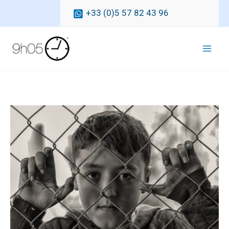
Ga
+33 (0)5 57 82 43 96
naar
de
inhoud
Mai
Men