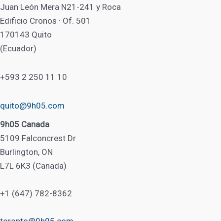
Juan León Mera N21-241 y Roca
Edificio Cronos · Of. 501
170143 Quito
(Ecuador)
+593 2 250 11 10
quito@9h05.com
9h05 Canada
5109 Falconcrest Dr
Burlington, ON
L7L 6K3 (Canada)
+1 (647) 782-8362
toronto@9h05.com