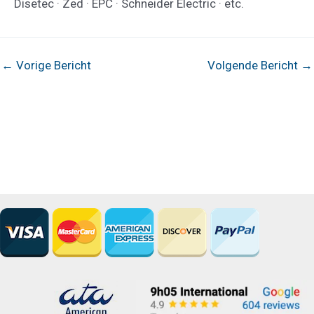
Disetec · Zed · EPC · Schneider Electric · etc.
Bericht
←
Vorige Bericht
Volgende Bericht
→
navigatie