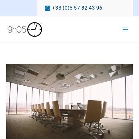
Ga
+33 (0)5 57 82 43 96
naar
de
inhoud
Mai
Men