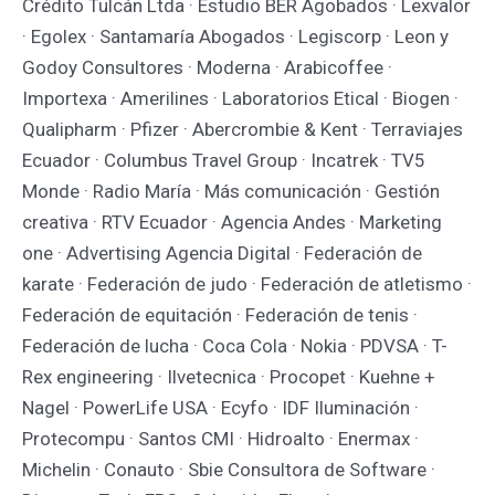
Crédito Tulcán Ltda · Estudio BER Agobados · Lexvalor
· Egolex · Santamaría Abogados · Legiscorp · Leon y
Godoy Consultores · Moderna · Arabicoffee ·
Importexa · Amerilines · Laboratorios Etical · Biogen ·
Qualipharm · Pfizer · Abercrombie & Kent · Terraviajes
Ecuador · Columbus Travel Group · Incatrek · TV5
Monde · Radio María · Más comunicación · Gestión
creativa · RTV Ecuador · Agencia Andes · Marketing
one · Advertising Agencia Digital · Federación de
karate · Federación de judo · Federación de atletismo ·
Federación de equitación · Federación de tenis ·
Federación de lucha · Coca Cola · Nokia · PDVSA · T-
Rex engineering · Ilvetecnica · Procopet · Kuehne +
Nagel · PowerLife USA · Ecyfo · IDF Iluminación ·
Protecompu · Santos CMI · Hidroalto · Enermax ·
Michelin · Conauto · Sbie Consultora de Software ·