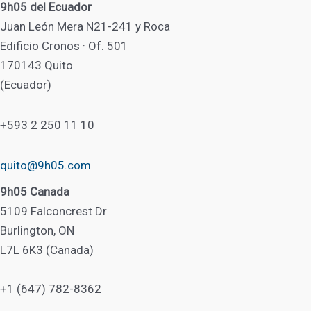
9h05 del Ecuador
Juan León Mera N21-241 y Roca
Edificio Cronos · Of. 501
170143 Quito
(Ecuador)
+593 2 250 11 10
quito@9h05.com
9h05 Canada
5109 Falconcrest Dr
Burlington, ON
L7L 6K3 (Canada)
+1 (647) 782-8362