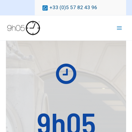
Vai
+33 (0)5 57 82 43 96
al
contenuto
Mai
Men
9h05